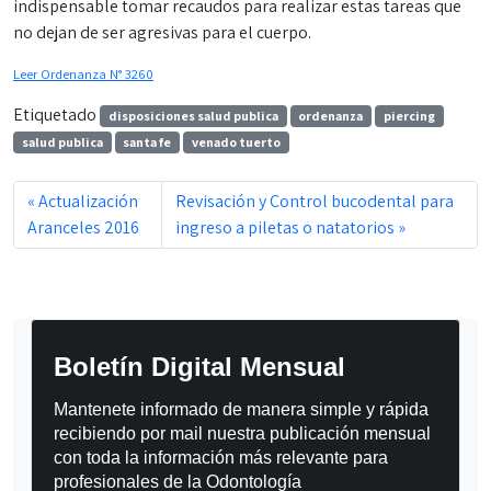
indispensable tomar recaudos para realizar estas tareas que
no dejan de ser agresivas para el cuerpo.
Leer Ordenanza N° 3260
Etiquetado
disposiciones salud publica
ordenanza
piercing
salud publica
santa fe
venado tuerto
Actualización
Revisación y Control bucodental para
Aranceles 2016
ingreso a piletas o natatorios
Boletín Digital Mensual
Mantenete informado de manera simple y rápida 
recibiendo por mail nuestra publicación mensual 
con toda la información más relevante para 
profesionales de la Odontología