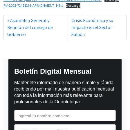
PV-2023-71451196-APN-DNAIENT_MS-1
Descarga
Asamblea General y
Crisis Económica y su
Reunión del consejo de
Impacto en el Sector
Gobierno
Salud
Boletín Digital Mensual
Mantenete informado de manera simple y rápida 
recibiendo por mail nuestra publicación mensual 
con toda la información más relevante para 
profesionales de la Odontología
Ingresá tu nombre completo