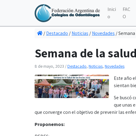
Inici
FAC
o
O
/
Destacado
/
Noticias
/
Novedades
/
Semana d
Semana de la salud
8 de mayo, 2023
/
Destacado
,
Noticias
,
Novedades
Este año e
sientan bi
Se buscó c
que unas e
que converge con el objetivo de prevenir las enfe
Proponemos: