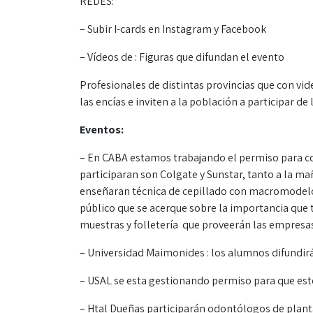
REDES:
– Subir I-cards en Instagram y Facebook
– Vídeos de : Figuras que difundan el evento
Profesionales de distintas provincias que con vi
las encías e inviten a la población a participar d
Eventos:
– En CABA estamos trabajando el permiso para co
participaran son Colgate y Sunstar, tanto a la m
enseñaran técnica de cepillado con macromodelo
público que se acerque sobre la importancia que t
muestras y folletería que proveerán las empresa
– Universidad Maimonides : los alumnos difundirán
– USAL se esta gestionando permiso para que esté
– Htal Dueñas participarán odontólogos de planta